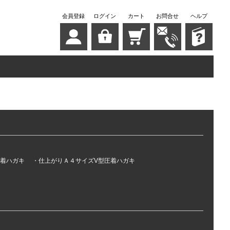
会員登録
ログイン
カート
お問合せ
ヘルプ
ト
着ハガキ
仕上がりＡ４サイズV型圧着ハガキ