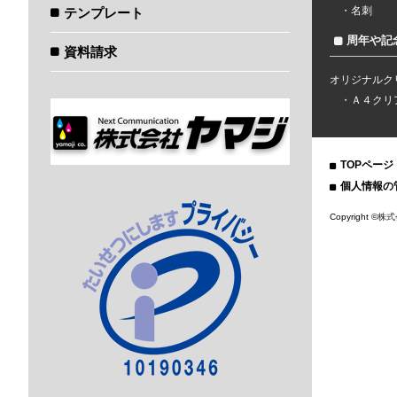
名刺
テンプレート
周年や記
資料請求
オリジナルク
Ａ４クリ
TOPページ
個人情報の
Copyright ©
株式