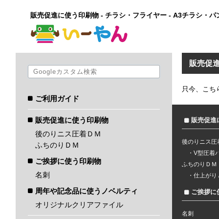
販売促進に使う印刷物 - チラシ・フライヤー - A3チラシ・
販売促進
只今、こち
ご利用ガイド
販売促進に使う印刷物
販売促進
後のりニス圧着ＤＭ
後のりニス圧
ふちのりＤＭ
V型圧着
ご挨拶に使う印刷物
ふちのりＤＭ
名刺
仕上がり
周年や記念品に使うノベルティ
ご挨拶に
オリジナルクリアファイル
名刺