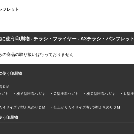
パンフレット
に使う印刷物 - チラシ・フライヤー - A3チラシ・パンフレッ
らの商品の取り扱いは行っておりません
に使う印刷物
着ＤＭ
ハガキ
横Ｖ型圧着ハガキ
Ｚ型圧着ハガキ
横Ｚ型圧着ハガキ
Ｌ型圧
Ａ４サイズＶ型ふちのりＤＭ
仕上がりＡ４サイズ巻3つ型ふちのりＤＭ
使う印刷物